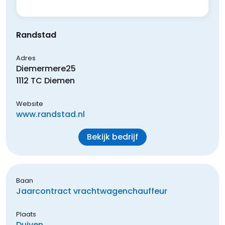
Randstad
Adres
Diemermere
25
1112 TC
Diemen
Website
www.randstad.nl
Bekijk bedrijf
Baan
Jaarcontract vrachtwagenchauffeur
Plaats
Duiven