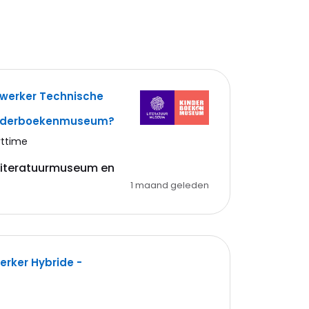
ewerker Technische
inderboekenmuseum?
rttime
 Literatuurmuseum en
1 maand geleden
rker Hybride -