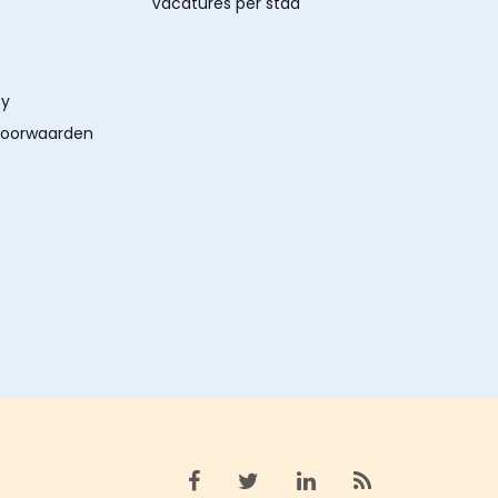
Vacatures per stad
cy
oorwaarden
Bekijk facebook
Bekijk X (twitter)
Bekijk linkedin
Bekijk rss