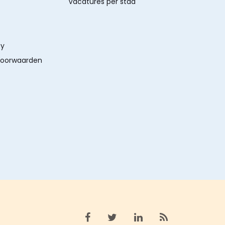
Vacatures per stad
cy
oorwaarden
Bekijk facebook
Bekijk X (twitter)
Bekijk linkedin
Bekijk rss