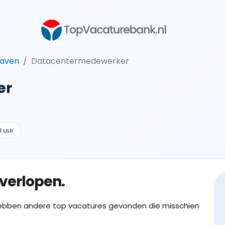
haven
Datacentermedewerker
er
8 uur
 verlopen.
ebben andere top vacatures gevonden die misschien