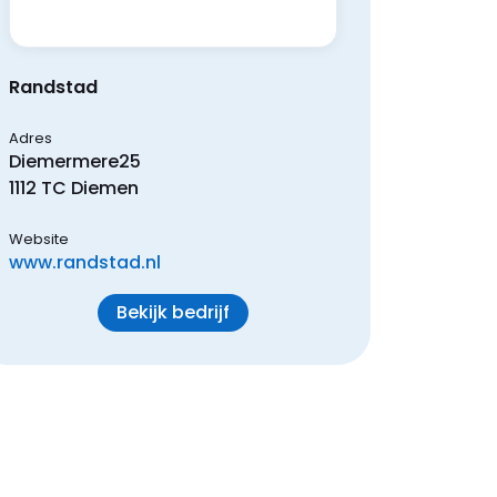
Randstad
Adres
Diemermere
25
1112 TC
Diemen
Website
www.randstad.nl
Bekijk bedrijf