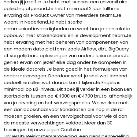
herken jij jezelf in Je hebt met succes een universitaire
opleiding afgerond.Je hebt minimaal 2 jaar fulltime
ervaring als Product Owner van meerdere teams.Je
woont in Nederland.Je hebt sterke
communicatievaardigheden en weet hoe je een relatie
opbouwt met stakeholders en je development team.Je
hebt ervaring met het beheren van componenten van
een modern data platform, zoals Airflow, dbt, BigQuery
of vergelijkbare oplossingen van andere leveranciers.Je
geniet ervan om jezelf elke dag onder te dompelen in
de ideale datareis.Je bent goed in het formuleren van
onderzoeksvragen. Daardoor weet je snel wat iemand
bedoelt en alles wat daarbij komt kijken.Je Engels is
minimaal op B2-niveau Dit zoek jij verder in een baan Een
startsalaris tussen de €4000 en €4700 bruto, afhankelijk
van je ervaring en het wervingsproces. We werken met
een aanloopschaal voor kandidaten die nog in de rol
moeten groeien, en een vervolgschaal voor wie al aan
de meeste verwachtingen voldoet.Meer dan 30
trainingen bij onze eigen Coolblue
University.Reiskostenvergoeding, een pensioenregeling