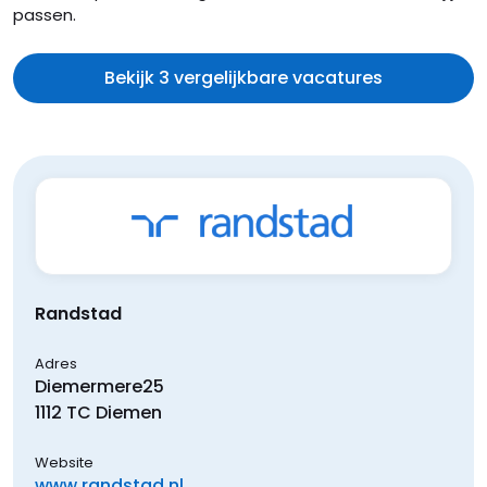
passen.
Bekijk 3 vergelijkbare vacatures
Randstad
Adres
Diemermere
25
1112 TC
Diemen
Website
www.randstad.nl