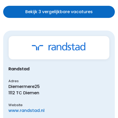
Bekijk 3 vergelijkbare vacatures
Randstad
Adres
Diemermere
25
1112 TC
Diemen
Website
www.randstad.nl