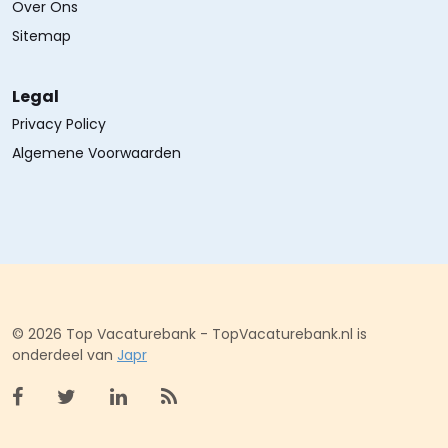
Over Ons
Sitemap
Legal
Privacy Policy
Algemene Voorwaarden
© 2026 Top Vacaturebank - TopVacaturebank.nl is
onderdeel van
Japr
Bekijk facebook
Bekijk X (twitter)
Bekijk linkedin
Bekijk rss