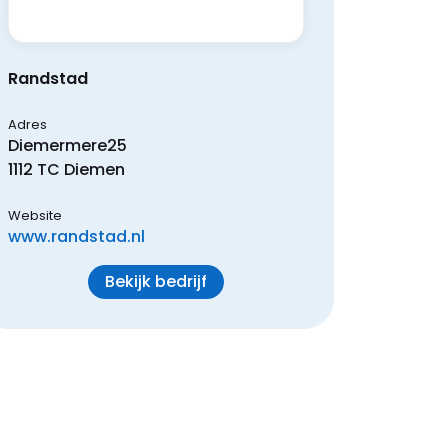
Randstad
Adres
Diemermere
25
1112 TC
Diemen
Website
www.randstad.nl
Bekijk bedrijf