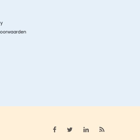
cy
oorwaarden
Bekijk facebook
Bekijk X (twitter)
Bekijk linkedin
Bekijk rss