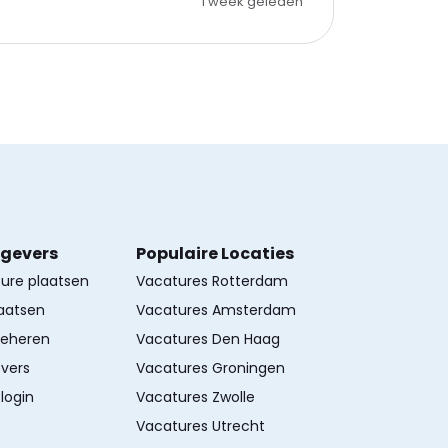
1 week geleden
kgevers
Populaire Locaties
ture plaatsen
Vacatures Rotterdam
aatsen
Vacatures Amsterdam
beheren
Vacatures Den Haag
vers
Vacatures Groningen
login
Vacatures Zwolle
Vacatures Utrecht