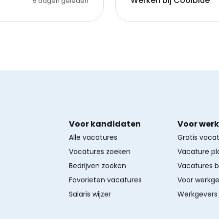
Werken bij Coolblue
5 dagen geleden
Voor kandidaten
Voor wer
Alle vacatures
Gratis vaca
Vacatures zoeken
Vacature pl
Bedrijven zoeken
Vacatures 
Favorieten vacatures
Voor werkge
Salaris wijzer
Werkgevers 