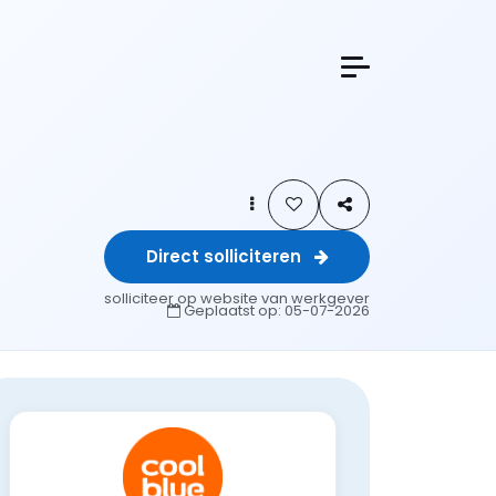
Direct solliciteren
solliciteer op website van werkgever
Geplaatst op:
05-07-2026