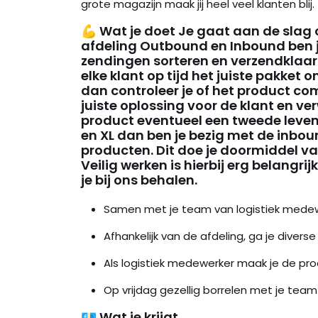
grote magazijn maak jij heel veel klanten blij.
💪 Wat je doet Je gaat aan de slag 
afdeling Outbound en Inbound ben j
zendingen sorteren en verzendklaar
elke klant op tijd het juiste pakket 
dan controleer je of het product co
juiste oplossing voor de klant en ve
product eventueel een tweede leven.
en XL dan ben je bezig met de inbo
producten. Dit doe je doormiddel van
Veilig werken is hierbij erg belangrij
je bij ons behalen.
Samen met je team van logistiek medewe
Afhankelijk van de afdeling, ga je divers
Als logistiek medewerker maak je de pro
Op vrijdag gezellig borrelen met je tea
💶 Wat je krijgt