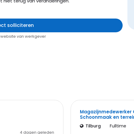
nst niet terug van veranderingen.
ect solliciteren
op website van werkgever
Magazijnmedewerker 
Schoonmaak en terre
Tilburg
Fulltime
4 dagen geleden