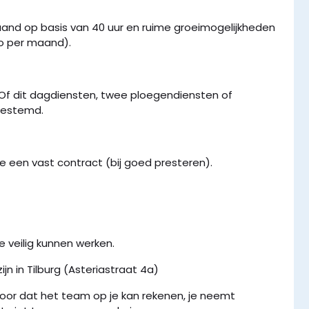
aand op basis van 40 uur en ruime groeimogelijkheden
o per maand).
n. Of dit dagdiensten, twee ploegendiensten of
fgestemd.
 je een vast contract (bij goed presteren).
 veilig kunnen werken.
n in Tilburg (Asteriastraat 4a)
voor dat het team op je kan rekenen, je neemt