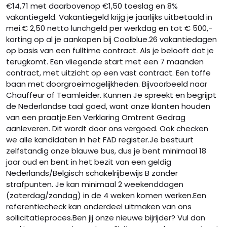
€14,71 met daarbovenop €1,50 toeslag en 8%
vakantiegeld. Vakantiegeld krijg je jaarlijks uitbetaald in
mei.€ 2,50 netto lunchgeld per werkdag en tot € 500,-
korting op al je aankopen bij Coolblue.26 vakantiedagen
op basis van een fulltime contract. Als je belooft dat je
terugkomt. Een vliegende start met een 7 maanden
contract, met uitzicht op een vast contract. Een toffe
baan met doorgroeimogelijkheden. Bijvoorbeeld naar
Chauffeur of Teamleider. Kunnen Je spreekt en begrijpt
de Nederlandse taal goed, want onze klanten houden
van een praatje.Een Verklaring Omtrent Gedrag
aanleveren. Dit wordt door ons vergoed. Ook checken
we alle kandidaten in het FAD register.Je bestuurt
zelfstandig onze blauwe bus, dus je bent minimaal 18
jaar oud en bent in het bezit van een geldig
Nederlands/Belgisch schakelrijbewijs B zonder
strafpunten. Je kan minimaal 2 weekenddagen
(zaterdag/zondag) in de 4 weken komen werken.Een
referentiecheck kan onderdeel uitmaken van ons
sollicitatieproces.Ben jij onze nieuwe bijrijder? Vul dan