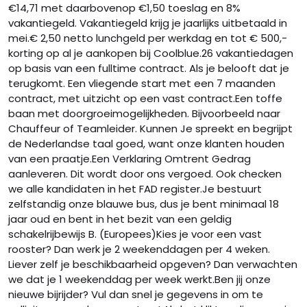
€14,71 met daarbovenop €1,50 toeslag en 8%
vakantiegeld. Vakantiegeld krijg je jaarlijks uitbetaald in
mei.€ 2,50 netto lunchgeld per werkdag en tot € 500,-
korting op al je aankopen bij Coolblue.26 vakantiedagen
op basis van een fulltime contract. Als je belooft dat je
terugkomt. Een vliegende start met een 7 maanden
contract, met uitzicht op een vast contract.Een toffe
baan met doorgroeimogelijkheden. Bijvoorbeeld naar
Chauffeur of Teamleider. Kunnen Je spreekt en begrijpt
de Nederlandse taal goed, want onze klanten houden
van een praatje.Een Verklaring Omtrent Gedrag
aanleveren. Dit wordt door ons vergoed. Ook checken
we alle kandidaten in het FAD register.Je bestuurt
zelfstandig onze blauwe bus, dus je bent minimaal 18
jaar oud en bent in het bezit van een geldig
schakelrijbewijs B. (Europees)Kies je voor een vast
rooster? Dan werk je 2 weekenddagen per 4 weken.
Liever zelf je beschikbaarheid opgeven? Dan verwachten
we dat je 1 weekenddag per week werkt.Ben jij onze
nieuwe bijrijder? Vul dan snel je gegevens in om te