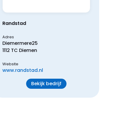
Randstad
Adres
Diemermere
25
1112 TC
Diemen
Website
www.randstad.nl
Bekijk bedrijf