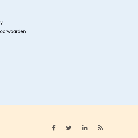
cy
oorwaarden
Bekijk facebook
Bekijk X (twitter)
Bekijk linkedin
Bekijk rss