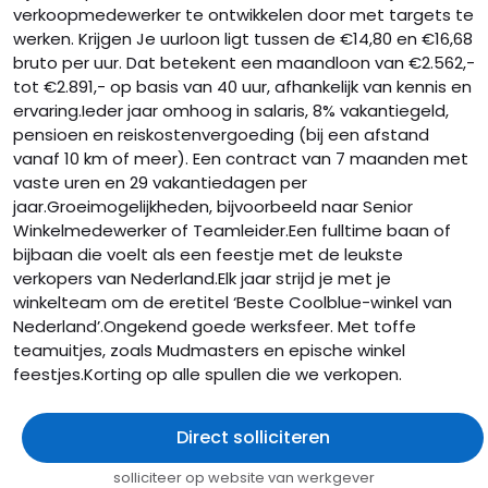
verkoopmedewerker te ontwikkelen door met targets te
werken. Krijgen Je uurloon ligt tussen de €14,80 en €16,68
bruto per uur. Dat betekent een maandloon van €2.562,-
tot €2.891,- op basis van 40 uur, afhankelijk van kennis en
ervaring.Ieder jaar omhoog in salaris, 8% vakantiegeld,
pensioen en reiskostenvergoeding (bij een afstand
vanaf 10 km of meer). Een contract van 7 maanden met
vaste uren en 29 vakantiedagen per
jaar.Groeimogelijkheden, bijvoorbeeld naar Senior
Winkelmedewerker of Teamleider.Een fulltime baan of
bijbaan die voelt als een feestje met de leukste
verkopers van Nederland.Elk jaar strijd je met je
winkelteam om de eretitel ‘Beste Coolblue-winkel van
Nederland’.Ongekend goede werksfeer. Met toffe
teamuitjes, zoals Mudmasters en epische winkel
feestjes.Korting op alle spullen die we verkopen.
Direct solliciteren
solliciteer op website van werkgever